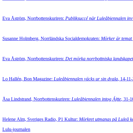
Eva Åström, Norrbottenskuriren:
Publiksuccé när Luleåbiennalen inv
Susanne Holmberg, Norrländska Socialdemokraten:
Mörker är temat
Eva Åström, Norrbottenskuriren:
Det mörka norrbottniska landskape
Lo Hallén, Bon Magazine:
Luleåbiennalen väcks ur sin dvala
, 14-11
Åsa Lindstrand, Norrbottenskuriren:
Luleåbiennalen intog Ájtte
, 31-
Helene Alm, Sveriges Radio, P1 Kultur:
Mörkret utmanas på Luleå k
Lulu-journalen