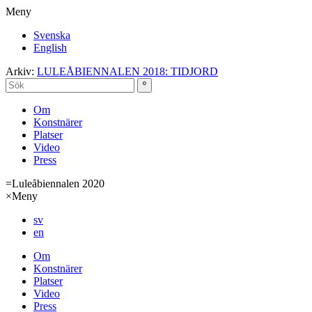
Meny
Svenska
English
Arkiv:
LULEÅBIENNALEN 2018: TIDJORD
Om
Konstnärer
Platser
Video
Press
=
Luleåbiennalen 2020
×
Meny
sv
en
Om
Konstnärer
Platser
Video
Press