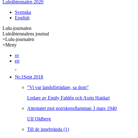
Luleåbiennalen 2020
Svenska
English
Lulu-journalen
Luleåbiennalens journal
=
Lulu-journalen
×
Meny
sv
en
ˇ
Nr.1
Sept 2018
”Vi var landsförrädare, sa dom”
Ledare av Emily Fahlén och Asrin Haidari
Attentatet mot norrskensflamman 3 mars 1940
Ulf Oldberg
Till de innebrända (1)