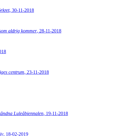
örkret
, 30-11-2018
g som aldrig kommer
, 28-11-2018
018
riges centrum
, 23-11-2018
tåndna Luleåbiennalen
, 19-11-2018
iv
, 18-02-2019