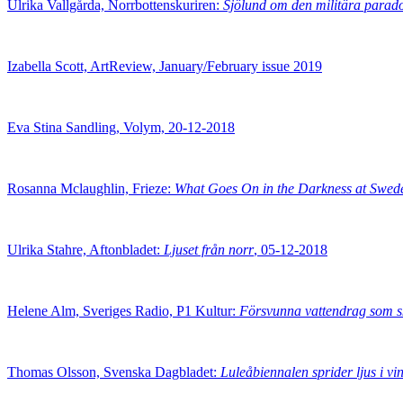
Ulrika Vallgårda, Norrbottenskuriren:
Sjölund om den militära parad
Izabella Scott, ArtReview, January/February issue 2019
Eva Stina Sandling, Volym, 20-12-2018
Rosanna Mclaughlin, Frieze:
What Goes On in the Darkness at Swede
Ulrika Stahre, Aftonbladet:
Ljuset från norr
, 05-12-2018
Helene Alm, Sveriges Radio, P1 Kultur:
Försvunna vattendrag som s
Thomas Olsson, Svenska Dagbladet:
Luleåbiennalen sprider ljus i vi