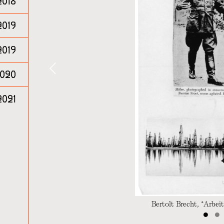
2018
2019
2019
‹
020
2021
Bertolt Brecht, *Arbeit
•
•