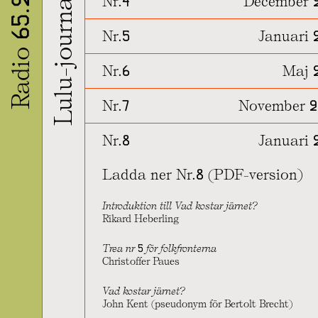
Lulu-journalen
Radio 65.22
Nr.4
December 
Nr.5
Januari 
Nr.6
Maj 
Nr.7
November 2
Nr.8
Januari 
Ladda ner Nr.8 (PDF-version)
Introduktion till Vad kostar järnet?
Rikard Heberling
Trea nr 5 för folkfronterna
Christoffer Paues
Vad kostar järnet?
John Kent (pseudonym för Bertolt Brecht)