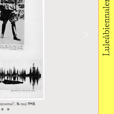
Luleåbiennalen 2020
›
sjournal*, 16 maj 1942.
•
•