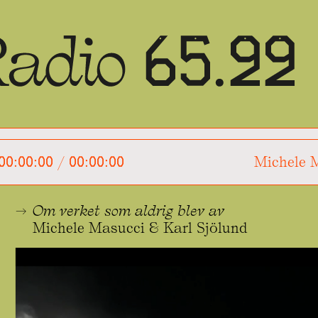
00:00:00
/
00:00:00
Om verket som aldrig blev av
Michele Masucci & Karl Sjölund