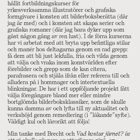
hållit fortbildningskurser för
yrkesverksamma illustratörer och grafiska
formgivare i konsten att bilderboksberätta (där
jag är med) och i konsten att skapa serier och
grafiska romaner (där jag bara dyker upp som
gäst någon gång av ren lust). I de förra kurserna
har vi arbetat med att bryta upp befintliga stilar
och manér hos deltagarna genom en rad grepp:
få dem att bli just lekfulla, fria och vilda genom
att välja och vraka inom konstvärlden efter
förebilder och grepp som de kan citera,
parafrasera och stjäla ifrån eller referera till och
alludera på i hommager och intertextuella
blinkningar. De har i ett uppföljande projekt fått
välja föregångare bland mer eller mindre
bortglömda bilderboksklassiker, som de skulle
kunna damma av och lyfta till ny aktualitet och
verkshöjd genom remediering (i ”läkande”syfte).
Väldigt kul och lärorikt att följa!
Min tanke med Brecht och
Vad kostar järnet?
är