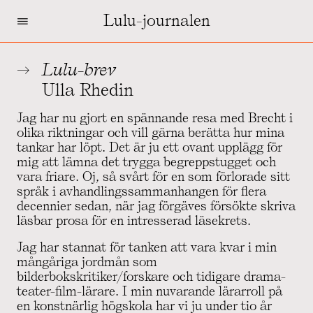
=
Lulu-journalen
Lulu-brev
Ulla Rhedin
Jag har nu gjort en spännande resa med Brecht i
olika riktningar och vill gärna berätta hur mina
tankar har löpt. Det är ju ett ovant upplägg för
mig att lämna det trygga begreppstugget och
vara friare. Oj, så svårt för en som förlorade sitt
språk i avhandlingssammanhangen för flera
decennier sedan, när jag förgäves försökte skriva
läsbar prosa för en intresserad läsekrets.
Jag har stannat för tanken att vara kvar i min
mångåriga jordmån som
bilderbokskritiker/forskare och tidigare drama-
teater-film-lärare. I min nuvarande lärarroll på
en konstnärlig högskola har vi ju under tio år