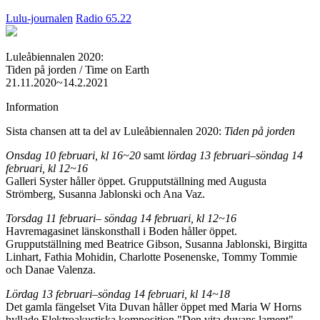
Lulu-journalen
Radio 65.22
Luleåbiennalen 2020:
Tiden på jorden / Time on Earth
21.11.2020~14.2.2021
Information
Sista chansen att ta del av Luleåbiennalen 2020:
Tiden på jorden
Onsdag 10 februari, kl 16~20
samt
lördag 13 februari–söndag 14
februari, kl 12~16
Galleri Syster håller öppet. Grupputställning med Augusta
Strömberg, Susanna Jablonski och Ana Vaz.
Torsdag 11 februari– söndag 14 februari, kl 12~16
Havremagasinet länskonsthall i Boden håller öppet.
Grupputställning med Beatrice Gibson, Susanna Jablonski, Birgitta
Linhart, Fathia Mohidin, Charlotte Posenenske, Tommy Tommie
och Danae Valenza.
Lördag 13 februari–söndag 14 februari, kl 14~18
Det gamla fängelset Vita Duvan håller öppet med Maria W Horns
hyllade Elektroakustiska komposition "Den vita duvans lament"