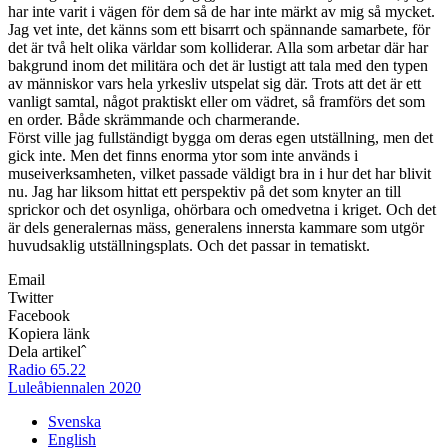
har inte varit i vägen för dem så de har inte märkt av mig så mycket.
Jag vet inte, det känns som ett bisarrt och spännande samarbete, för
det är två helt olika världar som kolliderar. Alla som arbetar där har
bakgrund inom det militära och det är lustigt att tala med den typen
av människor vars hela yrkesliv utspelat sig där. Trots att det är ett
vanligt samtal, något praktiskt eller om vädret, så framförs det som
en order. Både skrämmande och charmerande.
Först ville jag fullständigt bygga om deras egen utställning, men det
gick inte. Men det finns enorma ytor som inte används i
museiverksamheten, vilket passade väldigt bra in i hur det har blivit
nu. Jag har liksom hittat ett perspektiv på det som knyter an till
sprickor och det osynliga, ohörbara och omedvetna i kriget. Och det
är dels generalernas mäss, generalens innersta kammare som utgör
huvudsaklig utställningsplats. Och det passar in tematiskt.
Email
Twitter
Facebook
Kopiera länk
Dela artikel
ˆ
Radio 65.22
Luleåbiennalen 2020
Svenska
English