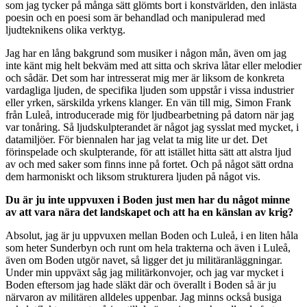
som jag tycker på många sätt glömts bort i konstvärlden, den inlästa
poesin och en poesi som är behandlad och manipulerad med
ljudteknikens olika verktyg.
Jag har en lång bakgrund som musiker i någon mån, även om jag
inte känt mig helt bekväm med att sitta och skriva låtar eller melodier
och sådär. Det som har intresserat mig mer är liksom de konkreta
vardagliga ljuden, de specifika ljuden som uppstår i vissa industrier
eller yrken, särskilda yrkens klanger. En vän till mig, Simon Frank
från Luleå, introducerade mig för ljudbearbetning på datorn när jag
var tonåring. Så ljudskulpterandet är något jag sysslat med mycket, i
datamiljöer. För biennalen har jag velat ta mig lite ur det. Det
förinspelade och skulpterande, för att istället hitta sätt att alstra ljud
av och med saker som finns inne på fortet. Och på något sätt ordna
dem harmoniskt och liksom strukturera ljuden på något vis.
Du är ju inte uppvuxen i Boden just men har du något minne
av att vara nära det landskapet och att ha en känslan av krig?
Absolut, jag är ju uppvuxen mellan Boden och Luleå, i en liten håla
som heter Sunderbyn och runt om hela trakterna och även i Luleå,
även om Boden utgör navet, så ligger det ju militäranläggningar.
Under min uppväxt såg jag militärkonvojer, och jag var mycket i
Boden eftersom jag hade släkt där och överallt i Boden så är ju
närvaron av militären alldeles uppenbar. Jag minns också busiga