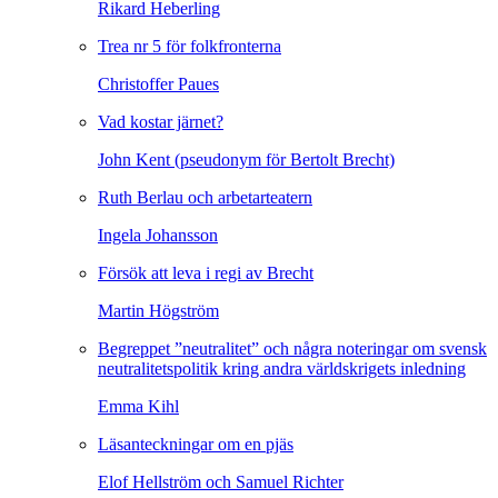
Rikard Heberling
Trea nr 5 för folkfronterna
Christoffer Paues
Vad kostar järnet?
John Kent (pseudonym för Bertolt Brecht)
Ruth Berlau och arbetarteatern
Ingela Johansson
Försök att leva i regi av Brecht
Martin Högström
Begreppet ”neutralitet” och några noteringar om svensk
neutralitetspolitik kring andra världskrigets inledning
Emma Kihl
Läsanteckningar om en pjäs
Elof Hellström och Samuel Richter