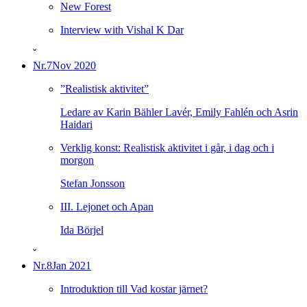
New Forest
Interview with Vishal K Dar
ˇ
Nr.7
Nov 2020
”Realistisk aktivitet”
Ledare av Karin Bähler Lavér, Emily Fahlén och Asrin
Haidari
Verklig konst: Realistisk aktivitet i går, i dag och i
morgon
Stefan Jonsson
III. Lejonet och Apan
Ida Börjel
ˇ
Nr.8
Jan 2021
Introduktion till Vad kostar järnet?