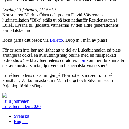
Lördag 13 februari, kl 15~19
Konstnären Markus Öhrn och poeten David Väyrynens
ljudinstallation "Bikt" ställs ut på isen nedanför Residensgatan i
Luleå. Lyssna till ljudsatta vittnesmål av den äldre generationens
tornedalskvinnor.
Boka gärna ditt besök via
Billetto
. Drop in i mån av plats!
För er som inte har möjlighet att ta del av Luleåbiennalen på plats
arrangeras också en avslutningshelg online med en fullspäckad
radio-show) ledd av biennalens curatorer.
Här
kommer du kunna ta
del av konstnärsamtal, ljudverk och specialskrivna essäer!
Luleåbiennalens utställningar på Norrbottens museum, Luleå
konsthall, Välkommaskolan i Malmberget och Silvermuseet i
Arjeplog förblir stängda.
Lulu-journalen
Luleåbiennalen 2020
Svenska
English