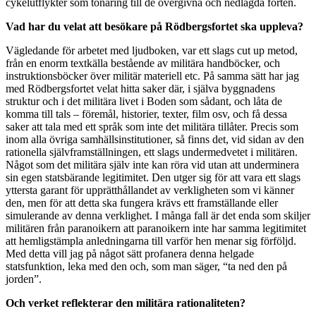
cykelutflykter som tonåring till de övergivna och nedlagda forten.
Vad har du velat att besökare på Rödbergsfortet ska uppleva?
Vägledande för arbetet med ljudboken, var ett slags cut up metod,
från en enorm textkälla bestående av militära handböcker, och
instruktionsböcker över militär materiell etc. På samma sätt har jag
med Rödbergsfortet velat hitta saker där, i själva byggnadens
struktur och i det militära livet i Boden som sådant, och låta de
komma till tals – föremål, historier, texter, film osv, och få dessa
saker att tala med ett språk som inte det militära tillåter. Precis som
inom alla övriga samhällsinstitutioner, så finns det, vid sidan av den
rationella självframställningen, ett slags undermedvetet i militären.
Något som det militära själv inte kan röra vid utan att underminera
sin egen statsbärande legitimitet. Den utger sig för att vara ett slags
yttersta garant för upprätthållandet av verkligheten som vi känner
den, men för att detta ska fungera krävs ett framställande eller
simulerande av denna verklighet. I många fall är det enda som skiljer
militären från paranoikern att paranoikern inte har samma legitimitet
att hemligstämpla anledningarna till varför hen menar sig förföljd.
Med detta vill jag på något sätt profanera denna helgade
statsfunktion, leka med den och, som man säger, “ta ned den på
jorden”.
Och verket reflekterar den militära rationaliteten?