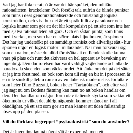
Vad jag har fokuserat på är var det här språket, den militära
rationaliteten, krackelerar. Och försökt tala utifrån de blinda punkter
som finns i dess genomrationaliserade och fullständigt logiska
konstruktion, och visa hur det är ett språk fullt av paradoxer och
logiska knutar som gör att det blir kompulsivt på ett sätt som inte har
med själva rationaliteten att göra. Och en sådan punkt, som finns
med i verket, men som har en större plats i ljudboken, är spionen.
Det har jag undersökt på ett samtidigt ironiskt och allvarligt sätt - hur
spionen utgör en logisk motor i miltärandet. När man försvarar sig
som en nation, måste du alltid förutsätta att en fiende skulle kunna
vara på plats och runt det aktiveras en hel apparat av bevakning av
ingenting. Den där rörelsen har varit väldigt vägledande och alla de
paradoxala skeenden som väcks ur det. Att tänka om det på det sättet
är jag inte först med, en bok som kom till mig en bit in i processen är
en inte särskilt jättebra roman av en italiensk modernistisk författare
som heter Dino Buzzatti, boken heter “Tartaröknen”, och efter vad
jag sagt nu om Bodens fästning kan man tro att boken handlar om
den. Den handlar om någon form utav italiensk styrka som vaktar ett
ökenmoln ur vilket det aldrig någonsin kommer något ur, i all
oändlighet, på ett sätt som gör att man känner att tiden fullständigt
löses upp på den platsen.
Vill du förklara begreppet “psykoakustiskt” som du använder?
Det är ingenting jag på något sätt är expert på, men ett