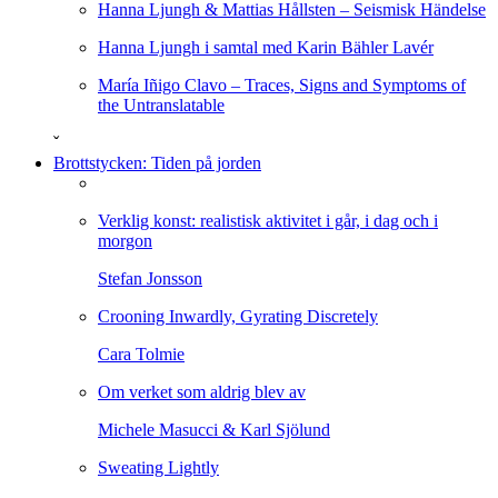
Hanna Ljungh & Mattias Hållsten – Seismisk Händelse
Hanna Ljungh i samtal med Karin Bähler Lavér
María Iñigo Clavo – Traces, Signs and Symptoms of
the Untranslatable
ˇ
Brottstycken: Tiden på jorden
Verklig konst: realistisk aktivitet i går, i dag och i
morgon
Stefan Jonsson
Crooning Inwardly, Gyrating Discretely
Cara Tolmie
Om verket som aldrig blev av
Michele Masucci & Karl Sjölund
Sweating Lightly