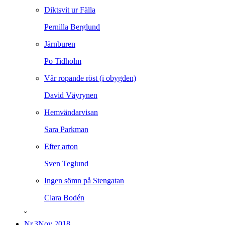
Diktsvit ur Fälla
Pernilla Berglund
Järnburen
Po Tidholm
Vår ropande röst (i obygden)
David Väyrynen
Hemvändarvisan
Sara Parkman
Efter arton
Sven Teglund
Ingen sömn på Stengatan
Clara Bodén
ˇ
Nr.3
Nov 2018