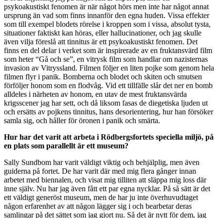
psykoakustiskt fenomen är när något hörs men inte har något annat
ursprung än vad som finns innanför den egna huden. Vissa effekter
som till exempel blodets rörelse i kroppen som i vissa, absolut tysta,
situationer faktiskt kan höras, eller hallucinationer, och jag skulle
även vilja föreslå att tinnitus är ett psykoakustiskt fenomen. Det
finns en del delar i verket som är inspirerade av en fruktansvärd film
som heter “Gå och se”, en vitrysk film som handlar om nazisternas
invasion av Vitryssland. Filmen följer en liten pojke som genom hela
filmen flyr i panik. Bomberna och blodet och skiten och smutsen
förföljer honom som en flodvåg. Vid ett tillfälle slår det ner en bomb
alldeles i närheten av honom, en utav de mest fruktansvärda
krigsscener jag har sett, och då liksom fasas de diegetiska ljuden ut
och ersätts av pojkens tinnitus, hans desorientering, hur han försöker
samla sig, och håller för öronen i panik och smärta.
Hur har det varit att arbeta i Rödbergsfortets speciella miljö, på
en plats som parallellt är ett museum?
Sally Sundbom har varit väldigt viktig och behjälplig, men även
guiderna på fortet. De har varit där med mig flera gånger innan
arbetet med biennalen, och visat mig tilliten att släppa mig loss där
inne själv. Nu har jag även fått ett par egna nycklar. På så sätt är det
ett väldigt generöst museum, men de har ju inte överhuvudtaget
någon erfarenhet av att någon lägger sig i och bearbetar deras
samlingar på det sättet som jag gjort nu. Så det är nytt för dem, jag