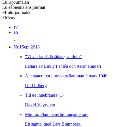
Lulu-journalen
Luleåbiennalens journal
=
Lulu-journalen
×
Meny
sv
en
ˇ
Nr.1
Sept 2018
”Vi var landsförrädare, sa dom”
Ledare av Emily Fahlén och Asrin Haidari
Attentatet mot norrskensflamman 3 mars 1940
Ulf Oldberg
Till de innebrända (1)
David Väyrynen
Min far, Flammans tidningsutbärare
Ett samtal med Lars Brännberg