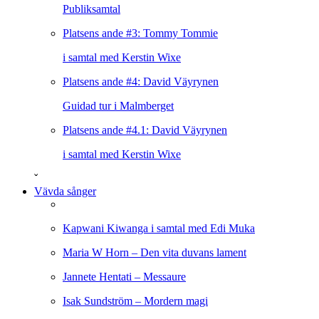
Publiksamtal
Platsens ande #3: Tommy Tommie
i samtal med Kerstin Wixe
Platsens ande #4: David Väyrynen
Guidad tur i Malmberget
Platsens ande #4.1: David Väyrynen
i samtal med Kerstin Wixe
ˇ
Vävda sånger
Kapwani Kiwanga i samtal med Edi Muka
Maria W Horn – Den vita duvans lament
Jannete Hentati – Messaure
Isak Sundström – Mordern magi