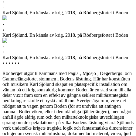
›
‹
Karl Sjölund, En känsla av krig, 2018, på Rödbergsfortet i Boden
›
‹
Karl Sjölund, En känsla av krig, 2018, på Rödbergsfortet i Boden
›
‹
Karl Sjölund, En känsla av krig, 2018, på Rödbergsfortet i Boden
•
•
•
•
•
•
Rödberget utgör tillsammans med Pagla-, Mjösjö-, Degerbergs- och
Gammelängsfortet stommen i Bodens fästning. Här har konstnären
och musikern Karl Sjölund skapat en platsspecifik installation om
väntan på ett krig som aldrig kommer. Boden är en stad som till alla
delar vuxit fram som en effekt av gångna seklers militärstrategiska
beräkningar: skulle ett ryskt anfall mot Sverige äga rum, vore det
nödgat att ta vägen genom Boden (för att undvika att antingen
hamna i Bottenviken, eller i den oländiga fjällterrängen), men något
anfall ägde aldrig rum och den militärteknologiska utvecklingen
sprang om de spekulationer på vilka Bodens fästning vilar.I Sjölunds
verk undersöks krigets tragiska logik och fantasmatiska dimensioner
och genom svensk militärhistoria, dokumentärt material, video, ljud