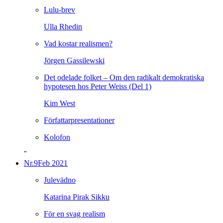
Lulu-brev
Ulla Rhedin
Vad kostar realismen?
Jörgen Gassilewski
Det odelade folket – Om den radikalt demokratiska
hypotesen hos Peter Weiss (Del 1)
Kim West
Författarpresentationer
Kolofon
ˇ
Nr.9
Feb 2021
Julevädno
Katarina Pirak Sikku
För en svag realism