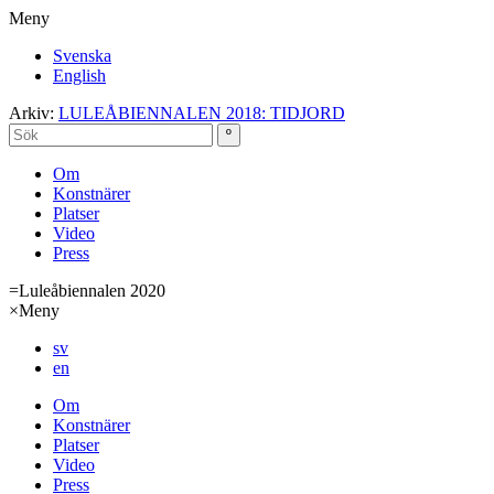
Meny
Svenska
English
Arkiv:
LULEÅBIENNALEN 2018: TIDJORD
Om
Konstnärer
Platser
Video
Press
=
Luleåbiennalen 2020
×
Meny
sv
en
Om
Konstnärer
Platser
Video
Press