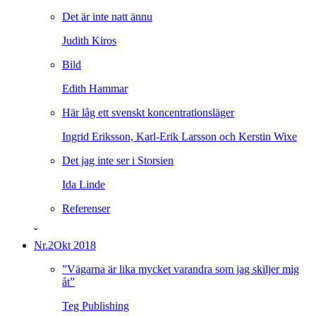
Det är inte natt ännu
Judith Kiros
Bild
Edith Hammar
Här låg ett svenskt koncentrationsläger
Ingrid Eriksson, Karl-Erik Larsson och Kerstin Wixe
Det jag inte ser i Storsien
Ida Linde
Referenser
ˇ
Nr.2
Okt 2018
”Vägarna är lika mycket varandra som jag skiljer mig
åt”
Teg Publishing