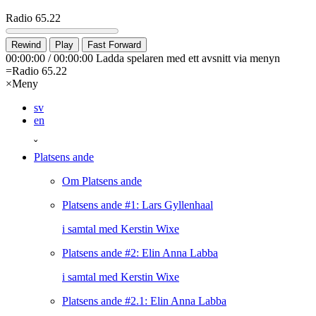
Radio 65.22
Rewind
Play
Fast Forward
00:00:00
/
00:00:00
Ladda spelaren med ett avsnitt via menyn
=
Radio 65.22
×
Meny
sv
en
ˇ
Platsens ande
Om Platsens ande
Platsens ande #1: Lars Gyllenhaal
i samtal med Kerstin Wixe
Platsens ande #2: Elin Anna Labba
i samtal med Kerstin Wixe
Platsens ande #2.1: Elin Anna Labba