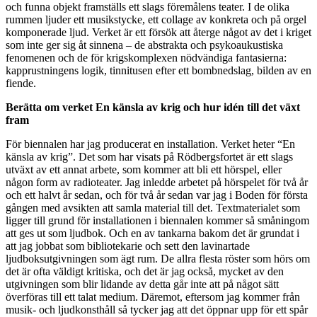
och funna objekt framställs ett slags föremålens teater. I de olika
rummen ljuder ett musikstycke, ett collage av konkreta och på orgel
komponerade ljud. Verket är ett försök att återge något av det i kriget
som inte ger sig åt sinnena – de abstrakta och psykoaukustiska
fenomenen och de för krigskomplexen nödvändiga fantasierna:
kapprustningens logik, tinnitusen efter ett bombnedslag, bilden av en
fiende.
Berätta om verket En känsla av krig och hur idén till det växt
fram
För biennalen har jag producerat en installation. Verket heter “En
känsla av krig”. Det som har visats på Rödbergsfortet är ett slags
utväxt av ett annat arbete, som kommer att bli ett hörspel, eller
någon form av radioteater. Jag inledde arbetet på hörspelet för två år
och ett halvt år sedan, och för två år sedan var jag i Boden för första
gången med avsikten att samla material till det. Textmaterialet som
ligger till grund för installationen i biennalen kommer så småningom
att ges ut som ljudbok. Och en av tankarna bakom det är grundat i
att jag jobbat som bibliotekarie och sett den lavinartade
ljudboksutgivningen som ägt rum. De allra flesta röster som hörs om
det är ofta väldigt kritiska, och det är jag också, mycket av den
utgivningen som blir lidande av detta går inte att på något sätt
överföras till ett talat medium. Däremot, eftersom jag kommer från
musik- och ljudkonsthåll så tycker jag att det öppnar upp för ett spår