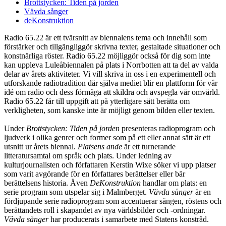
Brottstycken: Tiden på jorden
Vävda sånger
deKonstruktion
Radio 65.22 är ett tvärsnitt av biennalens tema och innehåll som
förstärker och tillgängliggör skrivna texter, gestaltade situationer och
konstnärliga röster. Radio 65.22 möjliggör också för dig som inte
kan uppleva Luleåbiennalen på plats i Norrbotten att ta del av valda
delar av årets aktiviteter. Vi vill skriva in oss i en experimentell och
utforskande radiotradition där själva mediet blir en plattform för vår
idé om radio och dess förmåga att skildra och avspegla vår omvärld.
Radio 65.22 får till uppgift att på ytterligare sätt berätta om
verkligheten, som kanske inte är möjligt genom bilden eller texten.
Under
Brottstycken: Tiden på jorden
presenteras radioprogram och
ljudverk i olika genrer och former som på ett eller annat sätt är ett
utsnitt ur årets biennal.
Platsens ande
är ett turnerande
litteratursamtal om språk och plats. Under ledning av
kulturjournalisten och författaren Kerstin Wixe söker vi upp platser
som varit avgörande för en författares berättelser eller bär
berättelsens historia. Även
DeKonstruktion
handlar om plats: en
serie program som utspelar sig i Malmberget.
Vävda sånger
är en
fördjupande serie radioprogram som accentuerar sången, röstens och
berättandets roll i skapandet av nya världsbilder och -ordningar.
Vävda sånger
har producerats i samarbete med Statens konstråd.