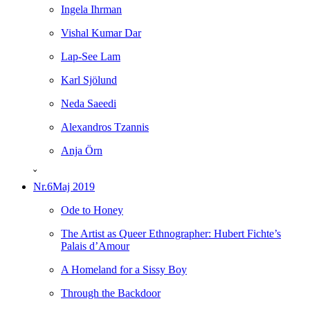
Ingela Ihrman
Vishal Kumar Dar
Lap-See Lam
Karl Sjölund
Neda Saeedi
Alexandros Tzannis
Anja Örn
ˇ
Nr.6
Maj 2019
Ode to Honey
The Artist as Queer Ethnographer: Hubert Fichte’s
Palais d’Amour
A Homeland for a Sissy Boy
Through the Backdoor