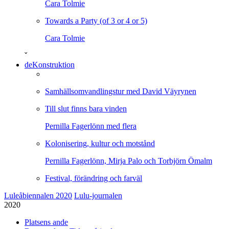
Cara Tolmie
Towards a Party (of 3 or 4 or 5)
Cara Tolmie
ˇ
deKonstruktion
Samhällsomvandlingstur med David Väyrynen
Till slut finns bara vinden
Pernilla Fagerlönn med flera
Kolonisering, kultur och motstånd
Pernilla Fagerlönn, Mirja Palo och Torbjörn Ömalm
Festival, förändring och farväl
Luleåbiennalen 2020
Lulu-journalen
2020
Platsens ande