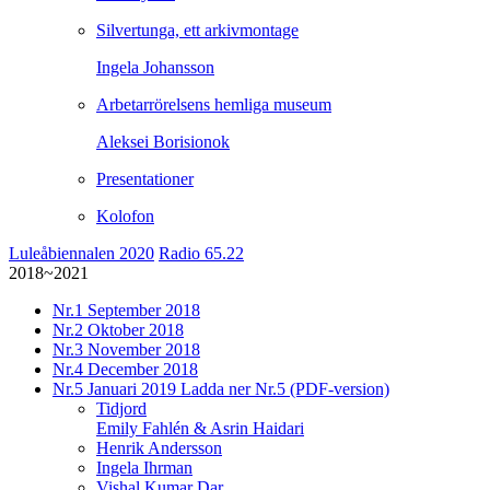
Silvertunga, ett arkivmontage
Ingela Johansson
Arbetarrörelsens hemliga museum
Aleksei Borisionok
Presentationer
Kolofon
Luleåbiennalen 2020
Radio 65.22
2018~2021
Nr.1
September 2018
Nr.2
Oktober 2018
Nr.3
November 2018
Nr.4
December 2018
Nr.5
Januari 2019
Ladda ner Nr.5 (PDF-version)
Tidjord
Emily Fahlén & Asrin Haidari
Henrik Andersson
Ingela Ihrman
Vishal Kumar Dar