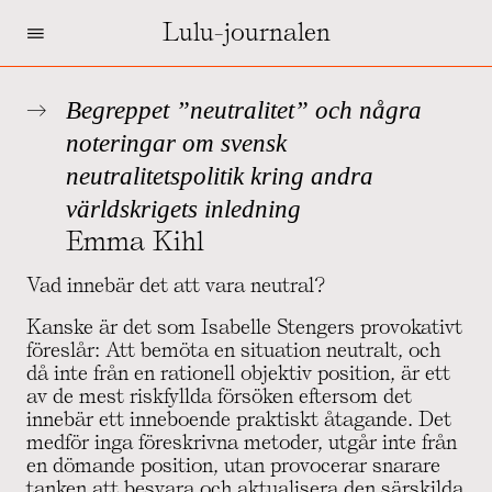
=
Lulu-journalen
Begreppet ”neutralitet” och några
noteringar om svensk
neutralitetspolitik kring andra
världskrigets inledning
Emma Kihl
Vad innebär det att vara neutral?
Kanske är det som Isabelle Stengers provokativt
föreslår: Att bemöta en situation neutralt, och
då inte från en rationell objektiv position, är ett
av de mest riskfyllda försöken eftersom det
innebär ett inneboende praktiskt åtagande. Det
medför inga föreskrivna metoder, utgår inte från
en dömande position, utan provocerar snarare
tanken att besvara och aktualisera den särskilda