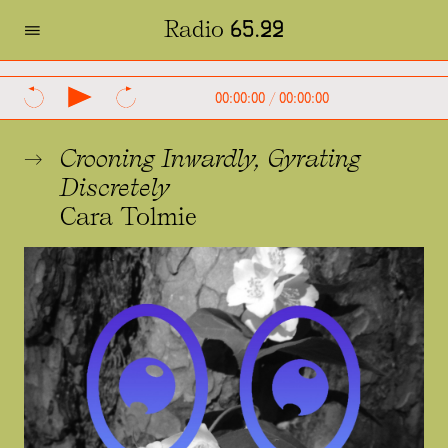
=
Radio 65.22
SVENSKA
ENGLISH
00:00:00
/
00:00:00
Crooning Inwardly, Gyrating
Discretely
Cara Tolmie